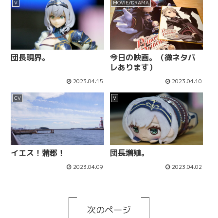
V
MOVIE/DRAMA
団長現界。
今日の映画。（微ネタバ
レあります）
2023.04.15
2023.04.10
CV
V
イエス！蒲郡！
団長増殖。
2023.04.09
2023.04.02
次のページ