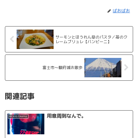
ばおばお
サーモンとほうれん草のパスタ／苺のク
レームブリュレ【バンビーニ】
富士市～駿府城お散歩
関連記事
用意周到なんで。
MOVIE/DRAMA