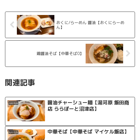
おくに/らーめん 醤油【おくにらーめ
ん】
鶏醤油そば【中華そば0】
関連記事
醤油チャーシュー麺【湯河原 飯田商
RAMEN
店 ららぽーと沼津店】
中華そば【中華そば マイケル飯店】
RAMEN